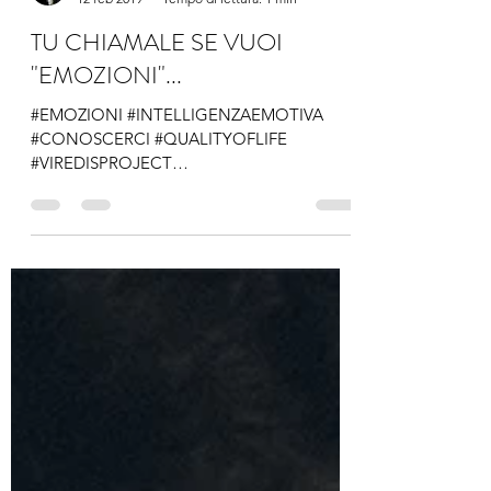
infoviredisproject
12 feb 2019
Tempo di lettura: 1 min
TU CHIAMALE SE VUOI
"EMOZIONI"...
#EMOZIONI #INTELLIGENZAEMOTIVA
#CONOSCERCI #QUALITYOFLIFE
#VIREDISPROJECT
#ASSOCIAZIONEPOLLICINO2.0 #BRAIN
#PSICOSOMATISMO #DANIELGOLEMAN...