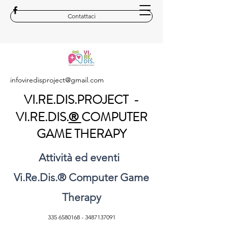
Contattaci
infoviredisproject@gmail.com
VI.RE.DIS.PROJECT -
VI.RE.DIS.
COMPUTER
®
GAME THERAPY
Attività ed eventi
Vi.Re.Dis.
®
Computer Game
Therapy
335 6580168
-
3487137091