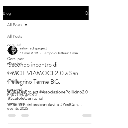
Blog
All Posts
All Posts
corsi ed
infoviredisproject
eventi
11 mar 2019
Tempo di lettura: 1 min
Corsi per
Secondo incontro di
terapisti
EMOTIVIAMOCI 2.0 a San
eventi
Pellegrino Terme BG.
notizie
percorsi
#ViReDisProject #AssociazionePollicino2.0
EMOTIVIAMOCI
#ScatoleGenitoriali
caregivers
#Paurecheintossicanolavita #YesICan
events 2025
#ComprenderePerCambiare...