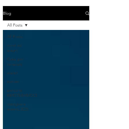
Blog
All Posts
All Posts
corsi ed
eventi
Corsi per
terapisti
eventi
notizie
percorsi
EMOTIVIAMOCI
caregivers
events 2025