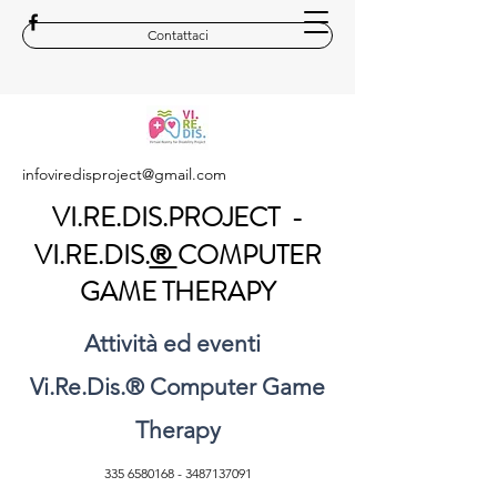
Contattaci
infoviredisproject@gmail.com
VI.RE.DIS.PROJECT -
VI.RE.DIS.
COMPUTER
®
GAME THERAPY
Attività ed eventi
Vi.Re.Dis.
®
Computer Game
Therapy
335 6580168
-
3487137091