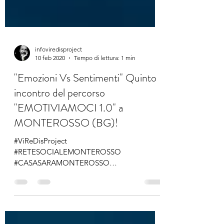
infoviredisproject
10 feb 2020
Tempo di lettura: 1 min
"Emozioni Vs Sentimenti" Quinto
incontro del percorso
"EMOTIVIAMOCI 1.0" a
MONTEROSSO (BG)!
#ViReDisProject
#RETESOCIALEMONTEROSSO
#CASASARAMONTEROSSO
#EmozioniCheAiutanoACrescere
#LeMeraviglieDelCervello
#IntelligenzaEmotiva...