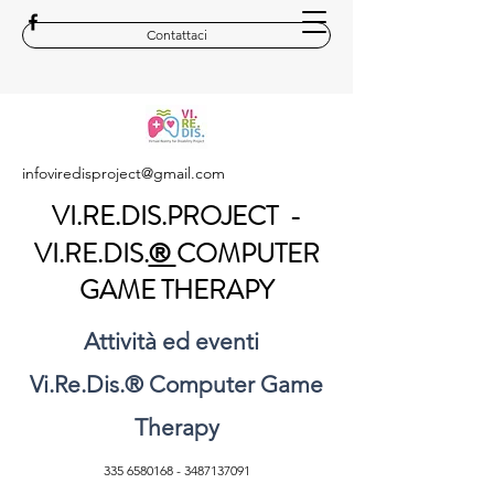
Contattaci
infoviredisproject@gmail.com
VI.RE.DIS.PROJECT -
VI.RE.DIS.
COMPUTER
®
GAME THERAPY
Attività ed eventi
Vi.Re.Dis.
®
Computer Game
Therapy
335 6580168
-
3487137091