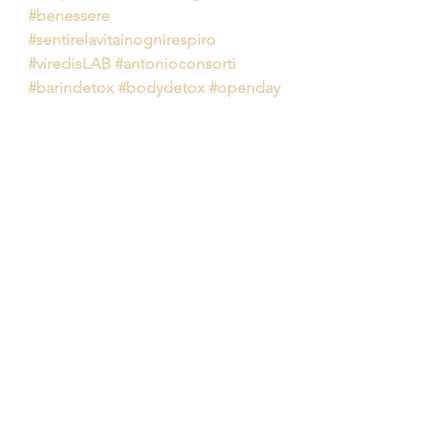
#benessere
#sentirelavitainognirespiro
#viredisLAB
#antonioconsorti
#barindetox
#bodydetox
#openday