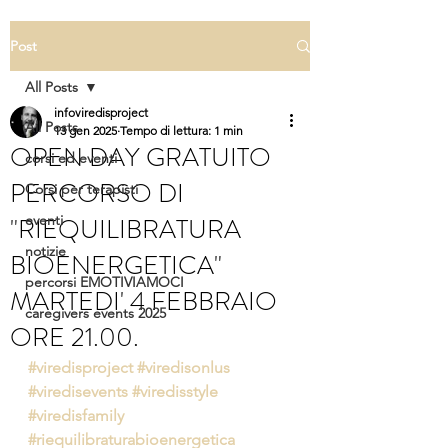
Post
All Posts
infoviredisproject
All Posts
13 gen 2025
Tempo di lettura: 1 min
OPEN DAY GRATUITO
corsi ed eventi
PERCORSO DI
Corsi per terapisti
"RIEQUILIBRATURA
eventi
notizie
BIOENERGETICA"
percorsi EMOTIVIAMOCI
MARTEDI' 4 FEBBRAIO
caregivers events 2025
ORE 21.00.
#viredisproject
#viredisonlus
#viredisevents
#viredisstyle
#viredisfamily
#riequilibraturabioenergetica