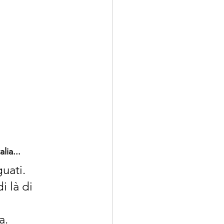
lia...
uati.
i là di 
a.