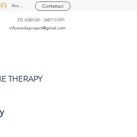
Accedi
Contattaci
335 6580168 - 3487137091
infoviredisproject@gmail.com
E THERAPY
y