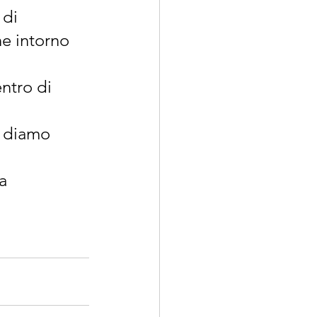
di 
ne intorno 
ntro di 
e diamo 
a 