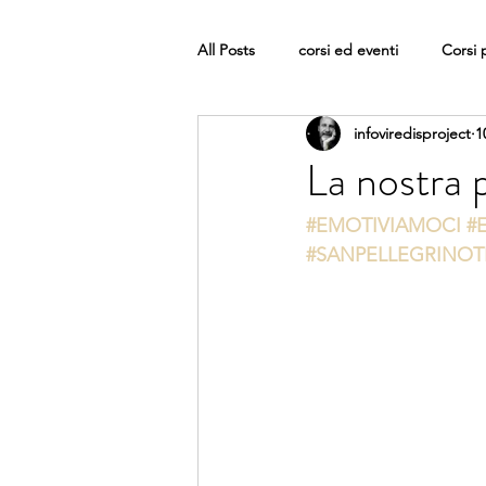
All Posts
corsi ed eventi
Corsi 
infoviredisproject
1
La nostra p
#EMOTIVIAMOCI
#
#SANPELLEGRINO