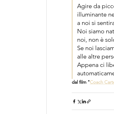
Agire da picc
illuminante ne
a noi si senti
Noi siamo nati
noi, non è solo
Se noi lascia
alle altre per
Appena ci lib
automaticament
dal film "
Coach Cart