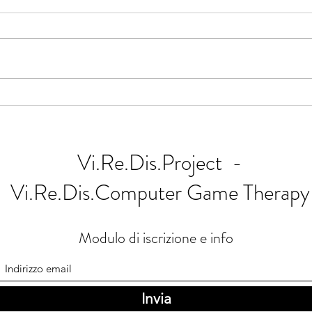
Le emozioni come strumento per
I Vi.
una scuola più inclusiva.
di co
cognit
Vi.Re.Dis.Project -
Vi.Re.Dis.Computer Game Therapy
Modulo di iscrizione e info
Invia