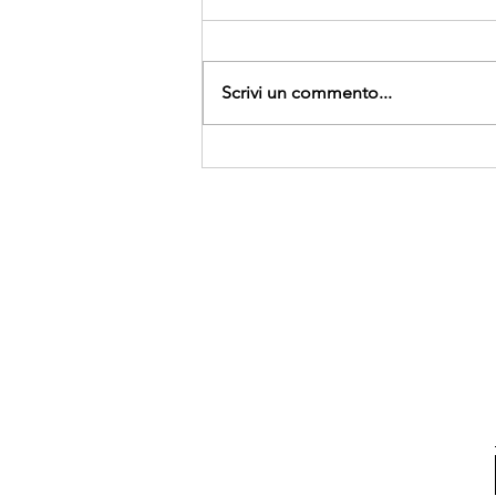
Scrivi un commento...
Sono ripartiti i Vi.Re.Dis.LAB
nella sede di Vi.Re.Dis.Onlus.