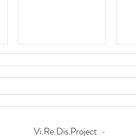
Le emozioni come strumento per
I Vi.
una scuola più inclusiva.
di co
cognit
Vi.Re.Dis.Project -