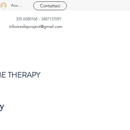
Accedi
Contattaci
335 6580168 - 3487137091
infoviredisproject@gmail.com
E THERAPY
y