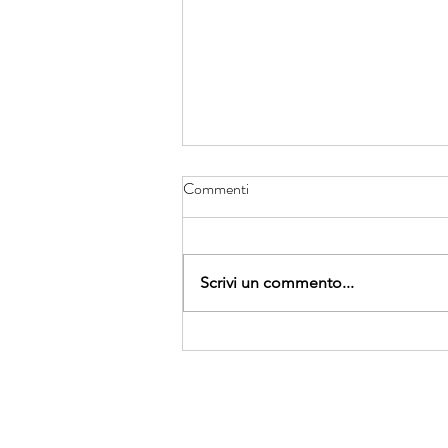
Commenti
Scrivi un commento...
Sono ripartiti i Vi.Re.Dis.LAB
nella sede di Vi.Re.Dis.Onlus.