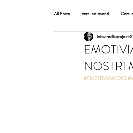
All Posts
corsi ed eventi
Corsi 
infoviredisproject
2
EMOTIVI
NOSTRI 
#EMOTIVIAMOCI
#