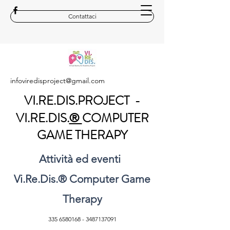
Contattaci
infoviredisproject@gmail.com
VI.RE.DIS.PROJECT -
VI.RE.DIS.
COMPUTER
®
GAME THERAPY
Attività ed eventi
Vi.Re.Dis.
®
Computer Game
Therapy
335 6580168
-
3487137091