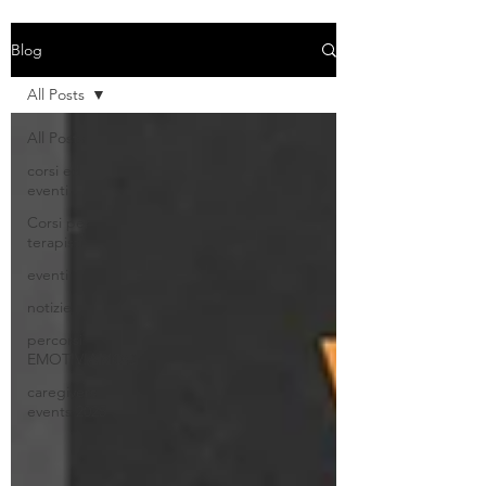
Blog
All Posts
All Posts
corsi ed
eventi
Corsi per
terapisti
eventi
notizie
percorsi
EMOTIVIAMOCI
caregivers
events 2025