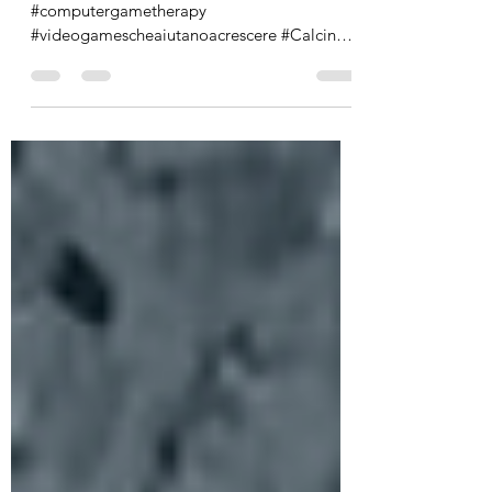
#computergametherapy
#videogamescheaiutanoacrescere #Calcinate
#VIREDISSTYLE #lafamigliacresce...