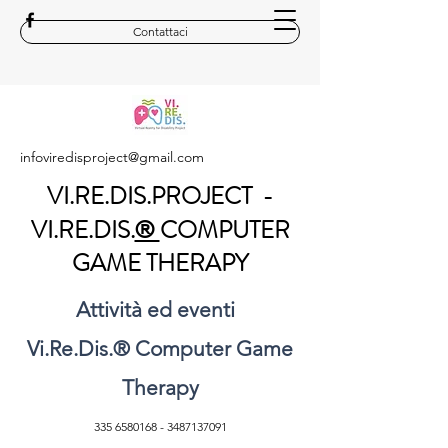
Contattaci
infoviredisproject@gmail.com
VI.RE.DIS.PROJECT -
VI.RE.DIS.
COMPUTER
®
GAME THERAPY
Attività ed eventi
Vi.Re.Dis.
®
Computer Game
Therapy
335 6580168
-
3487137091