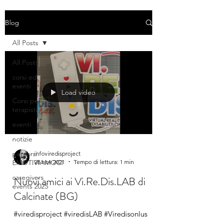
Blog
All Posts
All Posts
corsi ed
eventi
Load video
Corsi per
terapisti
eventi
notizie
percorsi
infoviredisproject
28 nov 2021
Tempo di lettura: 1 min
EMOTIVIAMOCI
caregivers
Nuovi amici ai Vi.Re.Dis.LAB di
events 2025
Calcinate (BG)
#viredisproject #viredisLAB #Viredisonlus